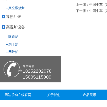
上一张：
中国中车（
--真空煅烧炉
下一张：
中国中车（
导热油炉
高温炉设备
--隧道炉
--烘干炉
--网带炉
免费电话
18252202078
15005115000
网站乐动在线官网
关于我们
产品展示