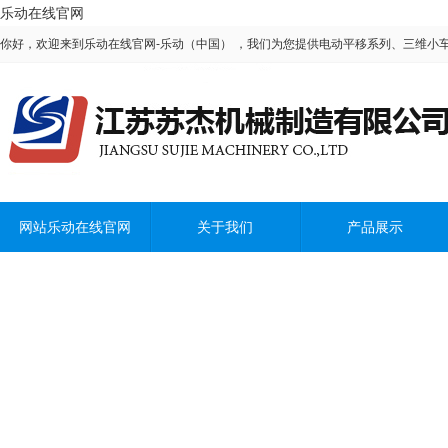
乐动在线官网
你好，欢迎来到乐动在线官网-乐动（中国） ，我们为您提供电动平移系列、三维小
<
网站乐动在线官网
关于我们
产品展示