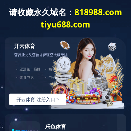
乐动在线官网
你好，欢迎来到乐动在线官网-乐动（中国） ，我们为您提供电动平移系列、三维小
<
网站乐动在线官网
关于我们
产品展示