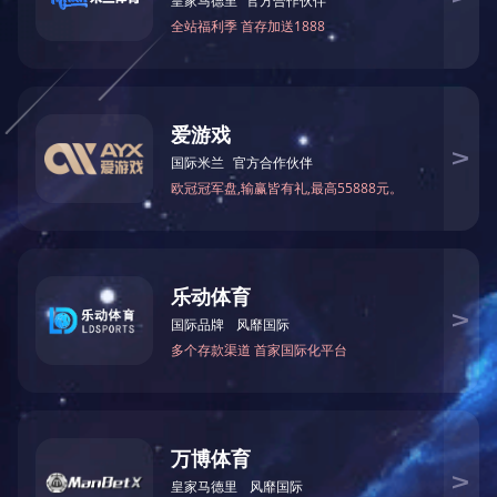
产品分类
涂装生产线
涂装环保设备
机械化输送设备
电加热设备
--管道加热器
--风管加热器
--风道加热器
--热风炉
--空气加热器
真空炉