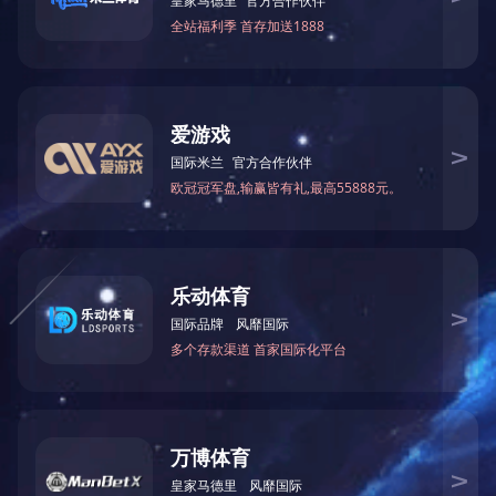
产品分类
涂装生产线
涂装环保设备
法兰电热管是将多根
机械化输送设备
控的整体加热器. 防止干
连接.常用规格尺寸DN5
电加热设备
格,1.5KW,3KW,6K
--管道加热器
场所.
--风管加热器
1）参考电压：220V/
--风道加热器
2）发热管径：Φ8.5—
--热风炉
3）发热管材：SS304
--空气加热器
4）主要功率：3KW—
5）工作压力：1.0MPa
真空炉