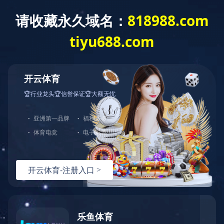
乐动在线官网
你好，欢迎来到乐动在线官网-乐动（中国） ，我们为您提供电动平移系列、三维小
<
网站乐动在线官网
关于我们
产品展示